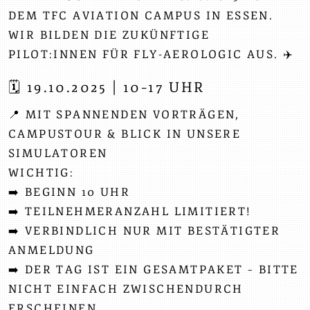
DEM TFC AVIATION CAMPUS IN ESSEN.
WIR BILDEN DIE ZUKÜNFTIGE
PILOT:INNEN FÜR FLY-AEROLOGIC AUS. ✈️
🗓️ 19.10.2025 | 10–17 UHR
📍 MIT SPANNENDEN VORTRÄGEN,
CAMPUSTOUR & BLICK IN UNSERE
SIMULATOREN
WICHTIG:
➡️ BEGINN 10 UHR
➡️ TEILNEHMERANZAHL LIMITIERT!
➡️ VERBINDLICH NUR MIT BESTÄTIGTER
ANMELDUNG
➡️ DER TAG IST EIN GESAMTPAKET – BITTE
NICHT EINFACH ZWISCHENDURCH
ERSCHEINEN